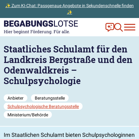
✨ Zum KI-Chat: Passgenaue Angebote in Sekundenschnelle finden
✨
Zum Hauptinhalt der Seite springen
Zur Startseite gehen
Frag Ella!
Zur Ange
Staatliches Schulamt für den
Landkreis Bergstraße und den
Odenwaldkreis –
Schulpsychologie
Anbieter
Beratungsstelle
Schulpsychologische Beratungsstelle
Ministerium/Behörde
Im Staatlichen Schulamt bieten Schulpsychologinnen