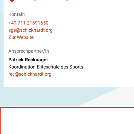
Kontakt
Telefon
+49 711 21691650
E-Mail
sgs@schickhardt.org
Website
Zur Website
Ansprechpartner/in
Patrick Recknagel
Koordination Eliteschule des Sports
E-Mail
rec@schickhardt.org