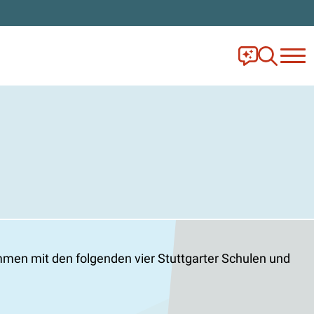
Frag Ella!
Zur Ange
mmen mit den folgenden vier Stuttgarter Schulen und