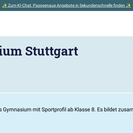
✨ Zum KI-Chat: Passgenaue Angebote in Sekundenschnelle finden ✨
um Stuttgart
 Gymnasium mit Sportprofil ab Klasse 8. Es bildet zusa