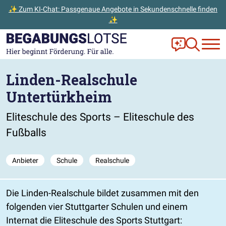
✨ Zum KI-Chat: Passgenaue Angebote in Sekundenschnelle finden
✨
Zum Hauptinhalt der Seite springen
Zur Startseite gehen
Frag Ella!
Zur Ange
Linden-Realschule
Untertürkheim
Eliteschule des Sports – Eliteschule des
Fußballs
Anbieter
Schule
Realschule
Die Linden-Realschule bildet zusammen mit den
folgenden vier Stuttgarter Schulen und einem
Internat die Eliteschule des Sports Stuttgart: