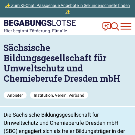
✨ Zum KI-Chat: Passgenaue Angebote in Sekundenschnelle finden
✨
Zum Hauptinhalt der Seite springen
Zur Startseite gehen
Frag Ella!
Zur Ange
Sächsische
Bildungsgesellschaft für
Umweltschutz und
Chemieberufe Dresden mbH
Anbieter
Institution, Verein, Verband
Die Sächsische Bildungsgesellschaft für
Umweltschutz und Chemieberufe Dresden mbH
(SBG) engagiert sich als freier Bildungsträger in der