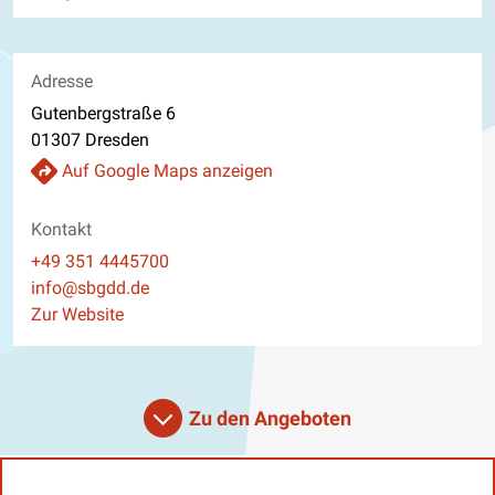
Adresse
Gutenbergstraße 6
01307 Dresden
Auf Google Maps anzeigen
Kontakt
Telefon
+49 351 4445700
E-Mail
info@sbgdd.de
Website
Zur Website
Zu den Angeboten