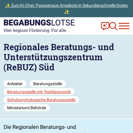
✨ Zum KI-Chat: Passgenaue Angebote in Sekundenschnelle finden
✨
Zum Hauptinhalt der Seite springen
Zur Startseite gehen
Frag Ella!
Zur Ange
Regionales Beratungs- und
Unterstützungszentrum
(ReBUZ) Süd
Anbieter
Beratungsstelle
Beratungsstelle mit Testdiagnostik
Schulpsychologische Beratungsstelle
Ministerium/Behörde
Die Regionalen Beratungs- und