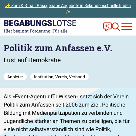
✨ Zum KI-Chat: Passgenaue Angebote in Sekundenschnelle finden
✨
Zum Hauptinhalt der Seite springen
Zur Startseite gehen
Frag Ella!
Zur Ange
Politik zum Anfassen e.V.
Lust auf Demokratie
Anbieter
Institution, Verein, Verband
Als
Event-Agentur für Wissen
setzt sich der Verein
Politik zum Anfassen seit 2006 zum Ziel, Politische
Bildung mit Medienpartizipation zu verbinden und
Jugendliche stärker an Themen zu beteiligen, die für
viele nicht selbstverständlich sind wie Politik,