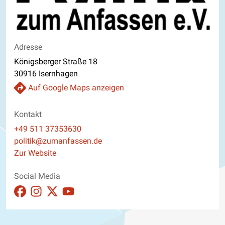
Adresse
Königsberger Straße 18
30916 Isernhagen
Auf Google Maps anzeigen
Kontakt
Telefon
+49 511 37353630
E-Mail
politik@zumanfassen.de
Website
Zur Website
Social Media
Auftritt auf Facebook ansehen
Auftritt auf Instagram ansehen
Auftritt auf X_twitter ansehen
Auftritt auf Youtube ansehen