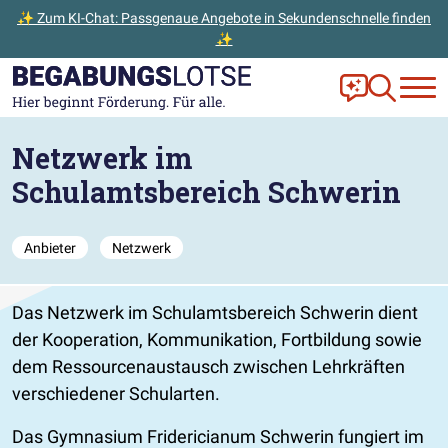
✨ Zum KI-Chat: Passgenaue Angebote in Sekundenschnelle finden
✨
Zum Hauptinhalt der Seite springen
Zur Startseite gehen
Frag Ella!
Zur Ange
Netzwerk im
Schulamtsbereich Schwerin
Anbieter
Netzwerk
Das Netzwerk im Schulamtsbereich Schwerin dient
der Kooperation, Kommunikation, Fortbildung sowie
dem Ressourcenaustausch zwischen Lehrkräften
verschiedener Schularten.
Das Gymnasium Fridericianum Schwerin fungiert im