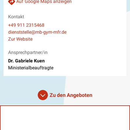
Auf Google Maps anzeigen
Kontakt
Telefon
+49 911 2315468
E-Mail
dienststelle@mb-gym-mfr.de
Website
Zur Website
Ansprechpartner/in
Dr. Gabriele Kuen
Ministerialbeauftragte
Zu den Angeboten