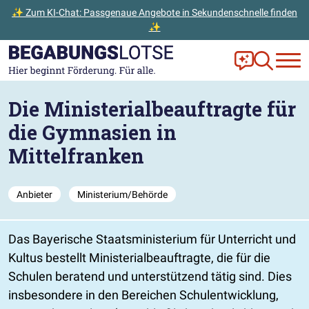
✨ Zum KI-Chat: Passgenaue Angebote in Sekundenschnelle finden
✨
Zum Hauptinhalt der Seite springen
Zur Startseite gehen
Frag Ella!
Zur Ange
Die Ministerialbeauftragte für
die Gymnasien in
Mittelfranken
Anbieter
Ministerium/Behörde
Das Bayerische Staatsministerium für Unterricht und
Kultus bestellt Ministerialbeauftragte, die für die
Schulen beratend und unterstützend tätig sind. Dies
insbesondere in den Bereichen Schulentwicklung,