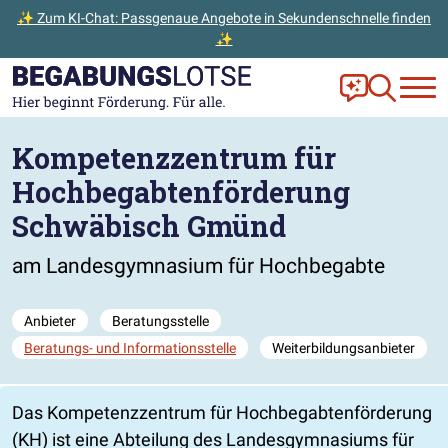
✨ Zum KI-Chat: Passgenaue Angebote in Sekundenschnelle finden
✨
Zum Hauptinhalt der Seite springen
Zur Startseite gehen
Frag Ella!
Zur Ange
Kompetenzzentrum für
Hochbegabtenförderung
Schwäbisch Gmünd
am Landesgymnasium für Hochbegabte
Anbieter
Beratungsstelle
Beratungs- und Informationsstelle
Weiterbildungsanbieter
Das Kompetenzzentrum für Hochbegabtenförderung
(KH) ist eine Abteilung des Landesgymnasiums für