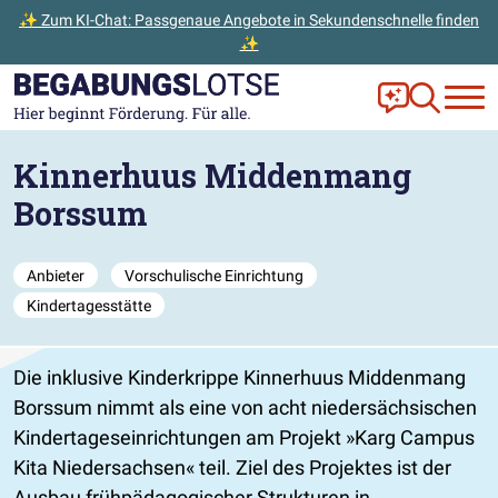
✨ Zum KI-Chat: Passgenaue Angebote in Sekundenschnelle finden
✨
Zum Hauptinhalt der Seite springen
Zur Startseite gehen
Frag Ella!
Zur Ange
Kinnerhuus Middenmang
Borssum
Anbieter
Vorschulische Einrichtung
Kindertagesstätte
Die inklusive Kinderkrippe Kinnerhuus Middenmang
Borssum nimmt als eine von acht niedersächsischen
Kindertageseinrichtungen am Projekt »Karg Campus
Kita Niedersachsen« teil. Ziel des Projektes ist der
Ausbau frühpädagogischer Strukturen in