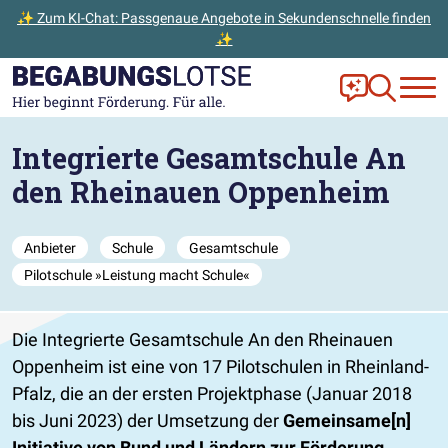
✨ Zum KI-Chat: Passgenaue Angebote in Sekundenschnelle finden
✨
Zum Hauptinhalt der Seite springen
Zur Startseite gehen
Frag Ella!
Zur Ange
Integrierte Gesamtschule An
den Rheinauen Oppenheim
Anbieter
Schule
Gesamtschule
Pilotschule »Leistung macht Schule«
Die Integrierte Gesamtschule An den Rheinauen
Oppenheim ist eine von 17 Pilotschulen in Rheinland-
Pfalz, die an der ersten Projektphase (Januar 2018
bis Juni 2023) der Umsetzung der
Gemeinsame[n]
Initiative von Bund und Ländern zur Förderung