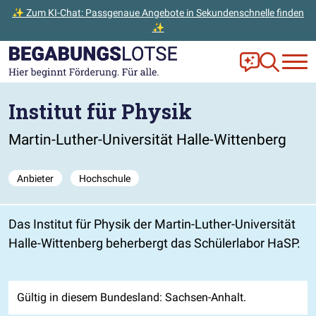
✨ Zum KI-Chat: Passgenaue Angebote in Sekundenschnelle finden
✨
Zum Hauptinhalt der Seite springen
Zur Startseite gehen
Frag Ella!
Zur Ange
Institut für Physik
Martin-Luther-Universität Halle-Wittenberg
Anbieter
Hochschule
Das Institut für Physik der Martin-Luther-Universität
Halle-Wittenberg beherbergt das Schülerlabor HaSP.
Gültig in diesem Bundesland: Sachsen-Anhalt.