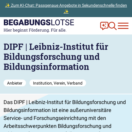
✨ Zum KI-Chat: Passgenaue Angebote in Sekundenschnelle finden
✨
Zum Hauptinhalt der Seite springen
Zur Startseite gehen
Frag Ella!
Zur Ange
DIPF | Leibniz-Institut für
Bildungsforschung und
Bildungsinformation
Anbieter
Institution, Verein, Verband
Das DIPF | Leibniz-Institut für Bildungsforschung und
Bildungsinformation ist eine außeruniversitäre
Service- und Forschungseinrichtung mit den
Arbeitsschwerpunkten Bildungsforschung und