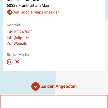
60323 Frankfurt am Main
Auf Google Maps anzeigen
Kontakt
Telefon
+49 69 247080
E-Mail
info@dipf.de
Website
Zur Website
Social Media
Auftritt auf Instagram ansehen
Auftritt auf X_twitter ansehen
Zu den Angeboten