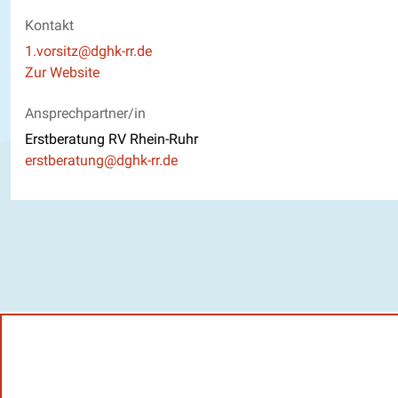
Kontakt
E-Mail
1.vorsitz@dghk-rr.de
Website
Zur Website
Ansprechpartner/in
Erstberatung RV Rhein-Ruhr
E-Mail
erstberatung@dghk-rr.de