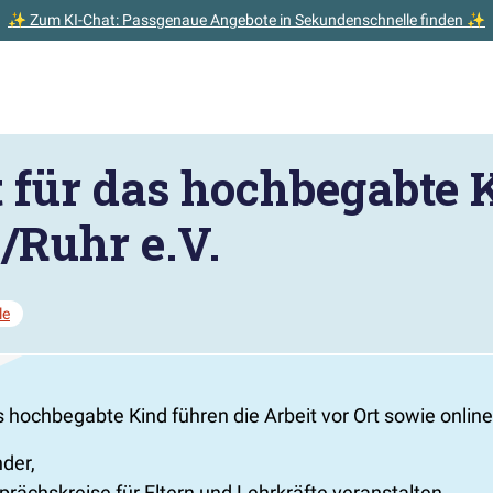
✨ Zum KI-Chat: Passgenaue Angebote in Sekundenschnelle finden ✨
t für das hochbegabte 
/Ruhr e.V.
le
 hochbegabte Kind führen die Arbeit vor Ort sowie online
der,
prächskreise für Eltern und Lehrkräfte veranstalten,