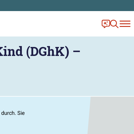
Frag Ella!
Zur Ange
Kind (DGhK) –
 durch. Sie