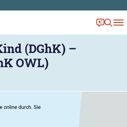
Frag Ella!
Zur Ange
Kind (DGhK) –
GhK OWL)
 online durch. Sie