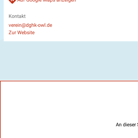
Kontakt
E-Mail
verein@dghk-owl.de
Website
Zur Website
An dieser 