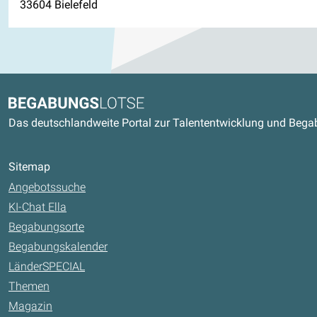
33604 Bielefeld
Kontaktdaten und weitere Link
Begabungslotse
Das deutschlandweite Portal zur Talententwicklung und Beg
Sitemap
Angebotssuche
KI-Chat Ella
Begabungsorte
Begabungskalender
LänderSPECIAL
Themen
Magazin