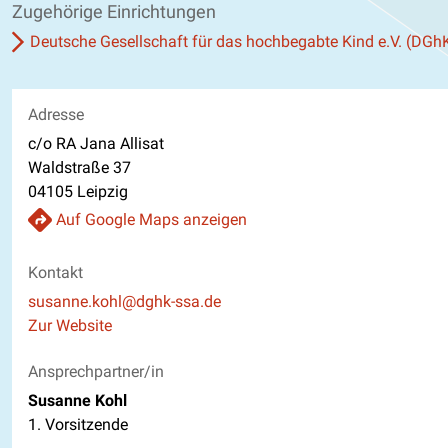
Zugehörige Einrichtungen
Deutsche Gesellschaft für das hochbegabte Kind e.V. (DGh
Adresse
c/o RA Jana Allisat
Waldstraße 37
04105 Leipzig
Auf Google Maps anzeigen
Kontakt
E-Mail
susanne.kohl@dghk-ssa.de
Website
Zur Website
Ansprechpartner/in
Susanne Kohl
1. Vorsitzende