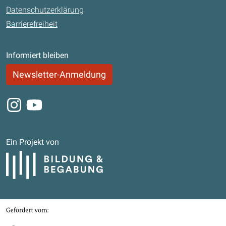
Datenschutzerklärung
Barrierefreiheit
Informiert bleiben
Newsletter-Anmeldung
Instagram
Youtube
Ein Projekt von
Bildung und Begabung
Gefördert von
Bundesministerium für Bildung, Familie, Senioren, Frauen und Jugend