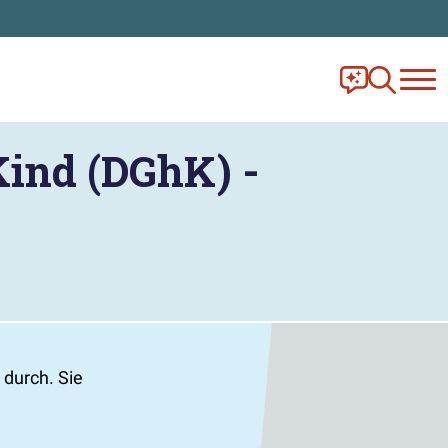
Frag Ella!
Zur Ange
Kind (DGhK) -
 durch. Sie