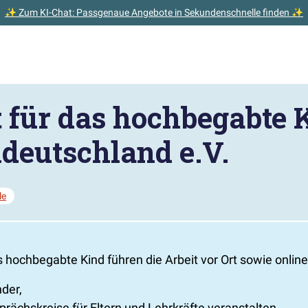
✨ Zum KI-Chat: Passgenaue Angebote in Sekundenschnelle finden ✨
t für das hochbegabte 
ldeutschland e.V.
le
 hochbegabte Kind führen die Arbeit vor Ort sowie online
der,
prächskreise für Eltern und Lehrkräfte veranstalten,