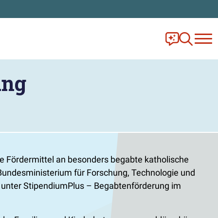
Frag Ella!
Zur Ange
ung
e Fördermittel an besonders begabte katholische
Bundesministerium für Forschung, Technologie und
e unter StipendiumPlus – Begabtenförderung im