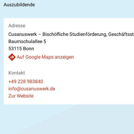
Auszubildende
Adresse
Cusanuswerk – Bischöfliche Studienförderung, Geschäftsst
Baumschulallee 5
53115 Bonn
Auf Google Maps anzeigen
Kontakt
Telefon
+49 228 983840
E-Mail
info@cusanuswerk.de
Website
Zur Website