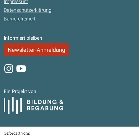
Impressum
Datenschutzerklärung
Barrierefreiheit
Informiert bleiben
Newsletter-Anmeldung
Instagram
Youtube
Ein Projekt von
Bildung und Begabung
Gefördert von
Bundesministerium für Bildung, Familie, Senioren, Frauen und Jugend