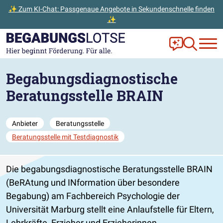
✨ Zum KI-Chat: Passgenaue Angebote in Sekundenschnelle finden
✨
Zum Hauptinhalt der Seite springen
Zur Startseite gehen
Frag Ella!
Zur Ange
Begabungsdiagnostische
Beratungsstelle BRAIN
Anbieter
Beratungsstelle
Beratungsstelle mit Testdiagnostik
Die begabungsdiagnostische Beratungsstelle BRAIN
(BeRAtung und INformation über besondere
Begabung) am Fachbereich Psychologie der
Universität Marburg stellt eine Anlaufstelle für Eltern,
Lehrkräfte, Erzieher und Erzieherinnen,