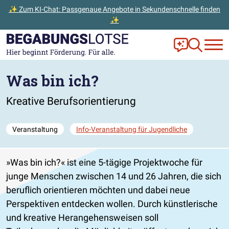
✨ Zum KI-Chat: Passgenaue Angebote in Sekundenschnelle finden
✨
Zum Hauptinhalt der Seite springen
Zur Startseite gehen
Frag Ella!
Zur Ange
Was bin ich?
Kreative Berufsorientierung
Veranstaltung
Info-Veranstaltung für Jugendliche
»Was bin ich?« ist eine 5-tägige Projektwoche für
junge Menschen zwischen 14 und 26 Jahren, die sich
beruflich orientieren möchten und dabei neue
Perspektiven entdecken wollen. Durch künstlerische
und kreative Herangehensweisen soll