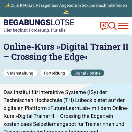
✨ Zum KI-Chat: Passgenaue Angebote in Sekundenschnelle finden
✨
Zum Hauptinhalt der Seite springen
Zur Startseite gehen
Frag Ella!
Zur Ange
Online-Kurs »Digital Trainer II
– Crossing the Edge«
Veranstaltung
Fortbildung
Digital / online
Das Institut für interaktive Systeme (ISy) der
Technischen Hochschule (TH) Lübeck bietet auf der
digitalen Plattform »FutureLearnLab« mit dem Online-
Kurs »Digital Trainer II – Crossing the Edge« ein
kostenloses Selbstlernangebot für Trainerinnen und
Trainer sowie für Lernbegleiterinnen und