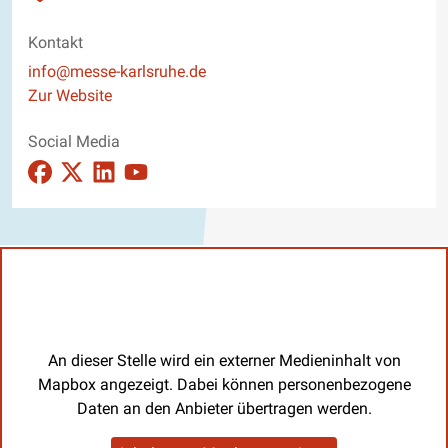
Kontakt
E-Mail
info@messe-karlsruhe.de
Website
Zur Website
Social Media
Auftritt auf Facebook ansehen
Auftritt auf X_twitter ansehen
Auftritt auf Linkedin ansehen
Auftritt auf Youtube ansehen
An dieser Stelle wird ein externer Medieninhalt von
Mapbox angezeigt. Dabei können personenbezogene
Daten an den Anbieter übertragen werden.