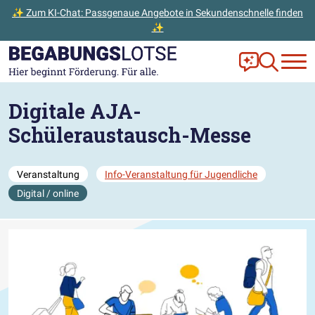
✨ Zum KI-Chat: Passgenaue Angebote in Sekundenschnelle finden
✨
Zum Hauptinhalt der Seite springen
Zur Startseite gehen
Frag Ella!
Zur Ange
Digitale AJA-
Schüleraustausch-Messe
Veranstaltung
Info-Veranstaltung für Jugendliche
Digital / online