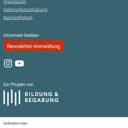
Impressum
Datenschutzerklärung
Barrierefreiheit
Informiert bleiben
Newsletter-Anmeldung
Instagram
Youtube
Ein Projekt von
Bildung und Begabung
Gefördert von
Bundesministerium für Bildung, Familie, Senioren, Frauen und Jugend