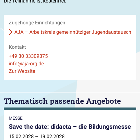
Die Teilnahme ist kostenfrei.
Zugehörige Einrichtungen
AJA – Arbeitskreis gemeinnütziger Jugendaustausch
Kontakt
Telefon
+49 30 33309875
E-Mail
info@aja-org.de
Website
Zur Website
Thematisch passende Angebote
MESSE
Save the date: didacta – die Bildungsmesse
15.02.2028 – 19.02.2028