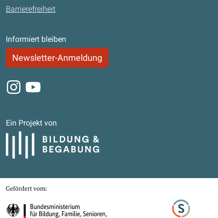
Barrierefreiheit
Informiert bleiben
Newsletter-Anmeldung
Instagram
Youtube
Ein Projekt von
Bildung und Begabung
Gefördert von
Bundesministerium für Bildung, Familie, Senioren, Frauen und Jugend
Stifterverband