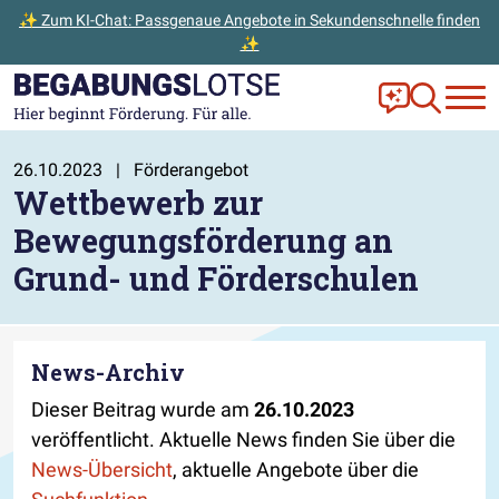
✨ Zum KI-Chat: Passgenaue Angebote in Sekundenschnelle finden
✨
Zum Hauptinhalt der Seite springen
Zur Startseite gehen
Frag Ella!
Zur Ange
26.10.2023
|
Förderangebot
Wettbewerb zur
Bewegungsförderung an
Grund- und Förderschulen
News-Archiv
Dieser Beitrag wurde am
26.10.2023
veröffentlicht. Aktuelle News finden Sie über die
News-Übersicht
, aktuelle Angebote über die