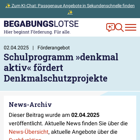
✨ Zum KI-Chat: Passgenaue Angebote in Sekundenschnelle finden
✨
Zum Hauptinhalt der Seite springen
Zur Startseite gehen
Frag Ella!
Zur Ange
02.04.2025
|
Förderangebot
Schulprogramm »denkmal
aktiv« fördert
Denkmalschutzprojekte
News-Archiv
Dieser Beitrag wurde am
02.04.2025
veröffentlicht. Aktuelle News finden Sie über die
News-Übersicht
, aktuelle Angebote über die