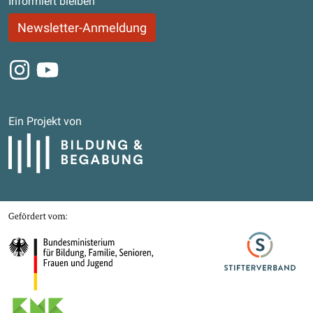
Informiert bleiben
Newsletter-Anmeldung
Instagram
Youtube
Ein Projekt von
Bildung und Begabung
Gefördert von
Bundesministerium für Bildung, Familie, Senioren, Frauen und Jugend
Stifterverband
Kultusministerkonferenz