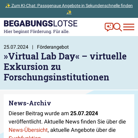
✨ Zum KI-Chat: Passgenaue Angebote in Sekundenschnelle finden
✨
Zum Hauptinhalt der Seite springen
Zur Startseite gehen
Frag Ella!
Zur Ange
25.07.2024
|
Förderangebot
»Virtual Lab Day« – virtuelle
Exkursion zu
Forschungsinstitutionen
News-Archiv
Dieser Beitrag wurde am
25.07.2024
veröffentlicht. Aktuelle News finden Sie über die
News-Übersicht
, aktuelle Angebote über die