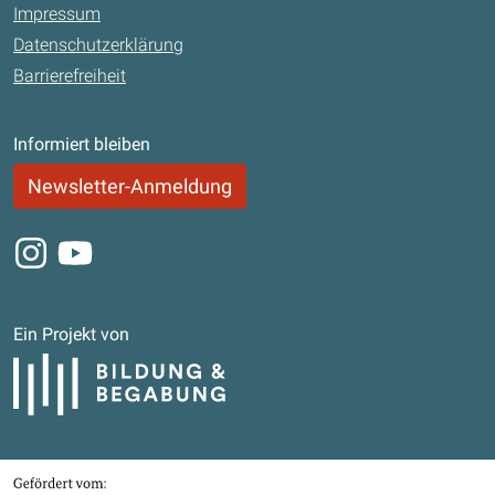
Impressum
Datenschutzerklärung
Barrierefreiheit
Informiert bleiben
Newsletter-Anmeldung
Instagram
Youtube
Ein Projekt von
Bildung und Begabung
Gefördert von
Bundesministerium für Bildung, Familie, Senioren, Frauen und Jugend