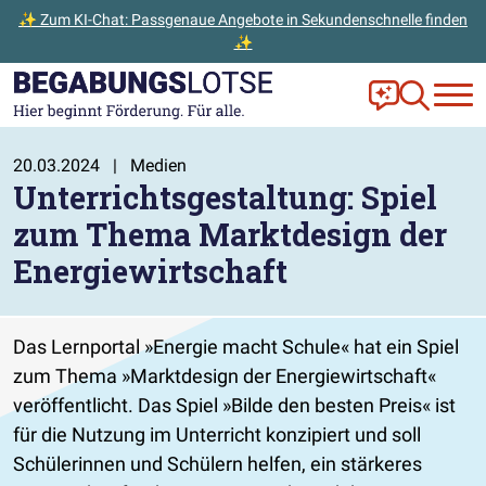
✨ Zum KI-Chat: Passgenaue Angebote in Sekundenschnelle finden
✨
Zum Hauptinhalt der Seite springen
Zur Startseite gehen
Frag Ella!
Zur Ange
20.03.2024
|
Medien
Unterrichtsgestaltung: Spiel
zum Thema Marktdesign der
Energiewirtschaft
Das Lernportal »Energie macht Schule« hat ein Spiel
zum Thema »Marktdesign der Energiewirtschaft«
veröffentlicht. Das Spiel »Bilde den besten Preis« ist
für die Nutzung im Unterricht konzipiert und soll
Schülerinnen und Schülern helfen, ein stärkeres