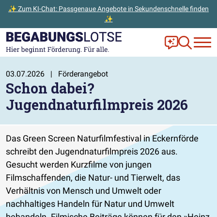
✨ Zum KI-Chat: Passgenaue Angebote in Sekundenschnelle finden
✨
Zum Hauptinhalt der Seite springen
Zur Startseite gehen
Frag Ella!
Zur Ange
03.07.2026
|
Förderangebot
Schon dabei?
Jugendnaturfilmpreis 2026
Das Green Screen Naturfilmfestival in Eckernförde
schreibt den Jugendnaturfilmpreis 2026 aus.
Gesucht werden Kurzfilme von jungen
Filmschaffenden, die Natur- und Tierwelt, das
Verhältnis von Mensch und Umwelt oder
nachhaltiges Handeln für Natur und Umwelt
behandeln. Filmische Beiträge können für den »Heinz