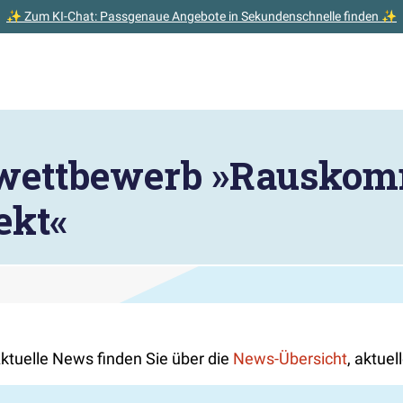
✨ Zum KI-Chat: Passgenaue Angebote in Sekundenschnelle finden ✨
swettbewerb »Rauskom
ekt«
Aktuelle News finden Sie über die
News-Übersicht
, aktue