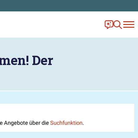
Frag Ella!
Zur Ange
men! Der
lle Angebote über die
Suchfunktion
.