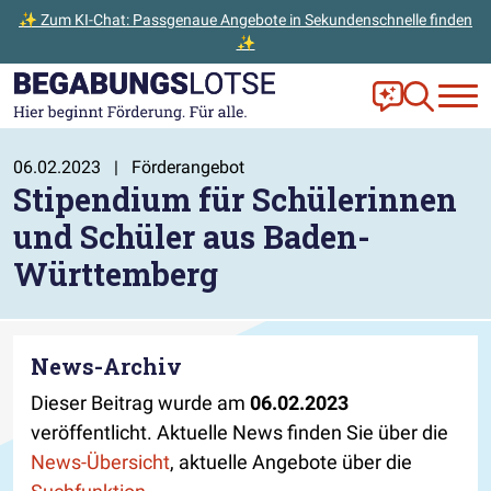
✨ Zum KI-Chat: Passgenaue Angebote in Sekundenschnelle finden
✨
Zum Hauptinhalt der Seite springen
Zur Startseite gehen
Frag Ella!
Zur Ange
06.02.2023
|
Förderangebot
Stipendium für Schülerinnen
und Schüler aus Baden-
Württemberg
News-Archiv
Dieser Beitrag wurde am
06.02.2023
veröffentlicht. Aktuelle News finden Sie über die
News-Übersicht
, aktuelle Angebote über die