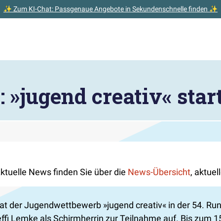
✨ Zum KI-Chat: Passgenaue Angebote in Sekundenschnelle finden ✨
 »jugend creativ« star
Aktuelle News finden Sie über die
News-Übersicht
, aktue
at der Jugendwettbewerb »jugend creativ« in der 54. Ru
fi Lemke als Schirmherrin zur Teilnahme auf. Bis zum 15