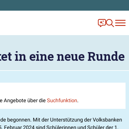
Frag Ella!
Zur Ange
tet in eine neue Runde
lle Angebote über die
Suchfunktion
.
nde begonnen. Mit der Unterstützung der Volksbanken
. Februar 2024 sind Schülerinnen und Schüler der 1.