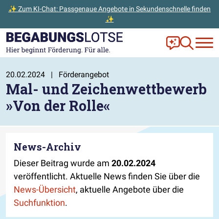
✨ Zum KI-Chat: Passgenaue Angebote in Sekundenschnelle finden
✨
Zum Hauptinhalt der Seite springen
Zur Startseite gehen
Frag Ella!
Zur Ange
20.02.2024
|
Förderangebot
Mal- und Zeichenwettbewerb
»Von der Rolle«
News-Archiv
Dieser Beitrag wurde am
20.02.2024
veröffentlicht. Aktuelle News finden Sie über die
News-Übersicht
, aktuelle Angebote über die
Suchfunktion
.