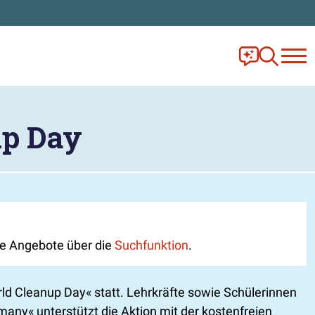
Frag Ella!
Zur Ange
up Day
lle Angebote über die
Suchfunktion
.
d Cleanup Day« statt. Lehrkräfte sowie Schülerinnen
many« unterstützt die Aktion mit der kostenfreien