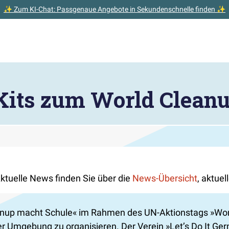
✨ Zum KI-Chat: Passgenaue Angebote in Sekundenschnelle finden ✨
Kits zum World Clean
Aktuelle News finden Sie über die
News-Übersicht
, aktue
anup macht Schule« im Rahmen des UN-Aktionstags »Worl
er Umgebung zu organisieren. Der Verein »Let’s Do It Ger