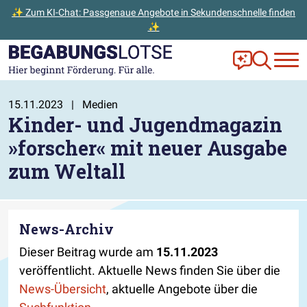
✨ Zum KI-Chat: Passgenaue Angebote in Sekundenschnelle finden
✨
Zum Hauptinhalt der Seite springen
Zur Startseite gehen
Frag Ella!
Zur Ange
15.11.2023
|
Medien
Kinder- und Jugendmagazin
»forscher« mit neuer Ausgabe
zum Weltall
News-Archiv
Dieser Beitrag wurde am
15.11.2023
veröffentlicht. Aktuelle News finden Sie über die
News-Übersicht
, aktuelle Angebote über die