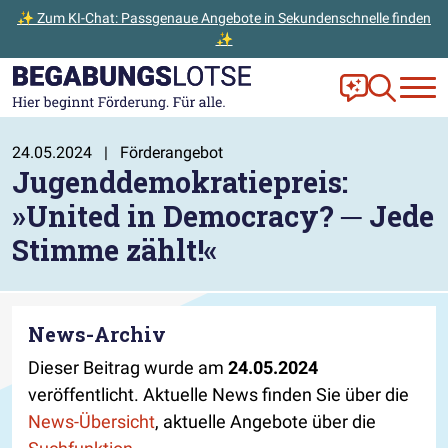
✨ Zum KI-Chat: Passgenaue Angebote in Sekundenschnelle finden
✨
Zum Hauptinhalt der Seite springen
Zur Startseite gehen
Frag Ella!
Zur Ange
24.05.2024
|
Förderangebot
Jugenddemokratiepreis:
»United in Democracy? ─ Jede
Stimme zählt!«
News-Archiv
Dieser Beitrag wurde am
24.05.2024
veröffentlicht. Aktuelle News finden Sie über die
News-Übersicht
, aktuelle Angebote über die