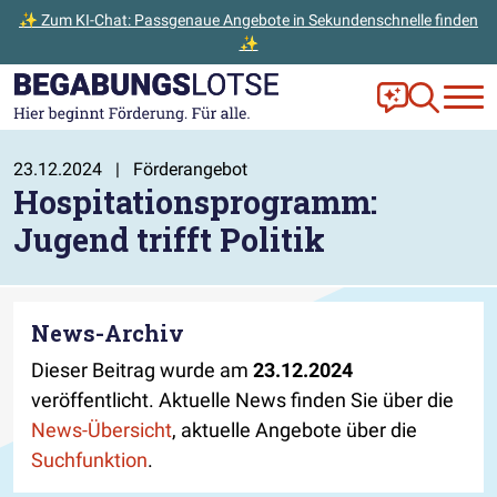
✨ Zum KI-Chat: Passgenaue Angebote in Sekundenschnelle finden
✨
Zum Hauptinhalt der Seite springen
Zur Startseite gehen
Frag Ella!
Zur Ange
23.12.2024
|
Förderangebot
Hospitationsprogramm:
Jugend trifft Politik
News-Archiv
Dieser Beitrag wurde am
23.12.2024
veröffentlicht. Aktuelle News finden Sie über die
News-Übersicht
, aktuelle Angebote über die
Suchfunktion
.