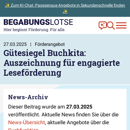
✨ Zum KI-Chat: Passgenaue Angebote in Sekundenschnelle finden
✨
Zum Hauptinhalt der Seite springen
Zur Startseite gehen
Frag Ella!
Zur Ange
27.03.2025
|
Förderangebot
Gütesiegel Buchkita:
Auszeichnung für engagierte
Leseförderung
News-Archiv
Dieser Beitrag wurde am
27.03.2025
veröffentlicht. Aktuelle News finden Sie über die
News-Übersicht
, aktuelle Angebote über die