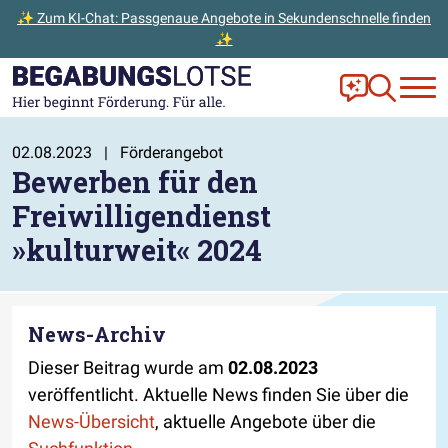
✨ Zum KI-Chat: Passgenaue Angebote in Sekundenschnelle finden
✨
Zum Hauptinhalt der Seite springen
Zur Startseite gehen
Frag Ella!
Zur Ange
02.08.2023
|
Förderangebot
Bewerben für den
Freiwilligendienst
»kulturweit« 2024
News-Archiv
Dieser Beitrag wurde am
02.08.2023
veröffentlicht. Aktuelle News finden Sie über die
News-Übersicht
, aktuelle Angebote über die