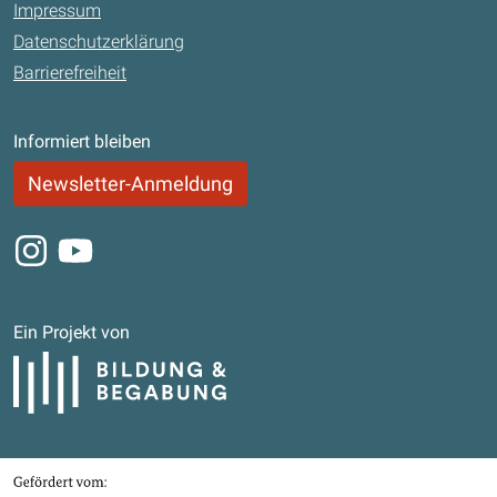
Impressum
Datenschutzerklärung
Barrierefreiheit
Informiert bleiben
Newsletter-Anmeldung
Instagram
Youtube
Ein Projekt von
Bildung und Begabung
Gefördert von
Bundesministerium für Bildung, Familie, Senioren, Frauen und Jugend