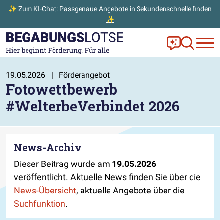
✨ Zum KI-Chat: Passgenaue Angebote in Sekundenschnelle finden
✨
Zum Hauptinhalt der Seite springen
Zur Startseite gehen
Frag Ella!
Zur Ange
19.05.2026
|
Förderangebot
Fotowettbewerb
#WelterbeVerbindet 2026
News-Archiv
Dieser Beitrag wurde am
19.05.2026
veröffentlicht. Aktuelle News finden Sie über die
News-Übersicht
, aktuelle Angebote über die
Suchfunktion
.