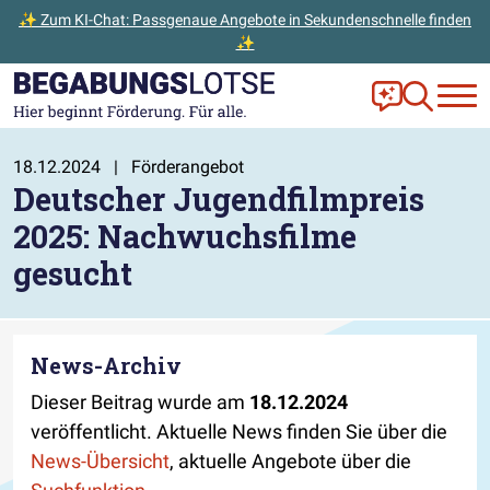
✨ Zum KI-Chat: Passgenaue Angebote in Sekundenschnelle finden
✨
Zum Hauptinhalt der Seite springen
Zur Startseite gehen
Frag Ella!
Zur Ange
18.12.2024
|
Förderangebot
Deutscher Jugendfilmpreis
2025: Nachwuchsfilme
gesucht
News-Archiv
Dieser Beitrag wurde am
18.12.2024
veröffentlicht. Aktuelle News finden Sie über die
News-Übersicht
, aktuelle Angebote über die