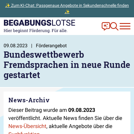
✨ Zum KI-Chat: Passgenaue Angebote in Sekundenschnelle finden
✨
Zum Hauptinhalt der Seite springen
Zur Startseite gehen
Frag Ella!
Zur Ange
09.08.2023
|
Förderangebot
Bundeswettbewerb
Fremdsprachen in neue Runde
gestartet
News-Archiv
Dieser Beitrag wurde am
09.08.2023
veröffentlicht. Aktuelle News finden Sie über die
News-Übersicht
, aktuelle Angebote über die