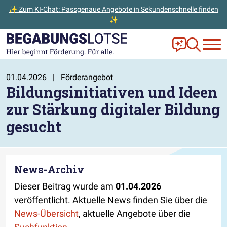
✨ Zum KI-Chat: Passgenaue Angebote in Sekundenschnelle finden
✨
Zum Hauptinhalt der Seite springen
Zur Startseite gehen
Frag Ella!
Zur Ange
01.04.2026
|
Förderangebot
Bildungsinitiativen und Ideen
zur Stärkung digitaler Bildung
gesucht
News-Archiv
Dieser Beitrag wurde am
01.04.2026
veröffentlicht. Aktuelle News finden Sie über die
News-Übersicht
, aktuelle Angebote über die