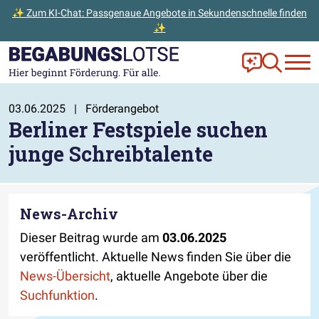
✨ Zum KI-Chat: Passgenaue Angebote in Sekundenschnelle finden
✨
Zum Hauptinhalt der Seite springen
Zur Startseite gehen
Frag Ella!
Zur Ange
03.06.2025
|
Förderangebot
Berliner Festspiele suchen
junge Schreibtalente
News-Archiv
Dieser Beitrag wurde am
03.06.2025
veröffentlicht. Aktuelle News finden Sie über die
News-Übersicht
, aktuelle Angebote über die
Suchfunktion
.