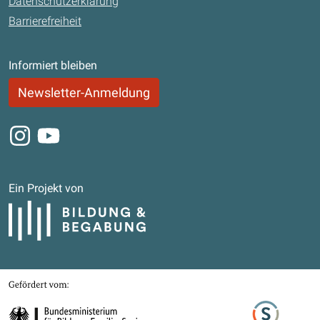
Datenschutzerklärung
Barrierefreiheit
Informiert bleiben
Newsletter-Anmeldung
Instagram
Youtube
Ein Projekt von
Bildung und Begabung
Gefördert von
Bundesministerium für Bildung, Familie, Senioren, Frauen und Jugend
Stifterverband