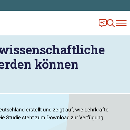
Frag Ella!
Zur Ange
swissenschaftliche
werden können
schland erstellt und zeigt auf, wie Lehrkräfte
Die Studie steht zum Download zur Verfügung.