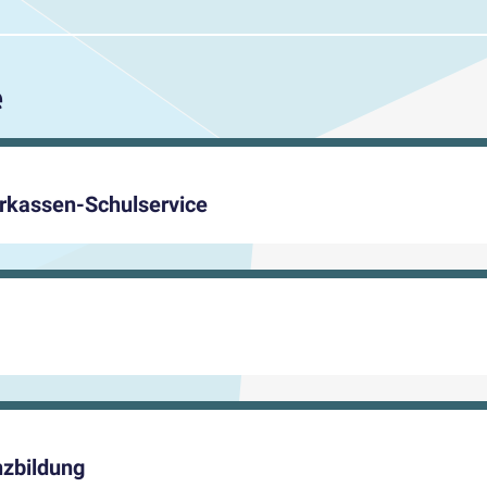
e
arkassen-Schulservice
nzbildung