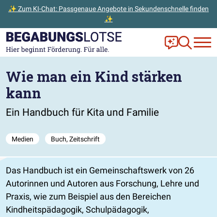
✨ Zum KI-Chat: Passgenaue Angebote in Sekundenschnelle finden
✨
Zum Hauptinhalt der Seite springen
Zur Startseite gehen
Frag Ella!
Zur Ange
Wie man ein Kind stärken
kann
Ein Handbuch für Kita und Familie
Medien
Buch, Zeitschrift
Das Handbuch ist ein Gemeinschaftswerk von 26
Autorinnen und Autoren aus Forschung, Lehre und
Praxis, wie zum Beispiel aus den Bereichen
Kindheitspädagogik, Schulpädagogik,