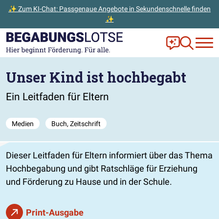
✨ Zum KI-Chat: Passgenaue Angebote in Sekundenschnelle finden
✨
Zum Hauptinhalt der Seite springen
Zur Startseite gehen
Frag Ella!
Zur Ange
Unser Kind ist hochbegabt
Ein Leitfaden für Eltern
Medien
Buch, Zeitschrift
Dieser Leitfaden für Eltern informiert über das Thema
Hochbegabung und gibt Ratschläge für Erziehung
und Förderung zu Hause und in der Schule.
Print-Ausgabe