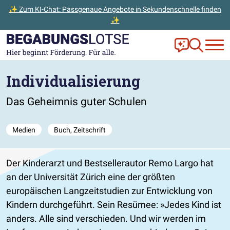
✨ Zum KI-Chat: Passgenaue Angebote in Sekundenschnelle finden
✨
Zum Hauptinhalt der Seite springen
Zur Startseite gehen
Frag Ella!
Zur Ange
Individualisierung
Das Geheimnis guter Schulen
Medien
Buch, Zeitschrift
Der Kinderarzt und Bestsellerautor Remo Largo hat
an der Universität Zürich eine der größten
europäischen Langzeitstudien zur Entwicklung von
Kindern durchgeführt. Sein Resümee:
Jedes Kind ist
anders. Alle sind verschieden. Und wir werden im