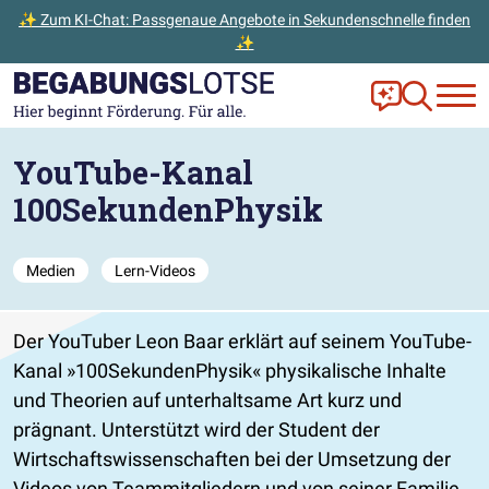
✨ Zum KI-Chat: Passgenaue Angebote in Sekundenschnelle finden
✨
Zum Hauptinhalt der Seite springen
Zur Startseite gehen
Frag Ella!
Zur Ange
YouTube-Kanal
100SekundenPhysik
Medien
Lern-Videos
Der YouTuber Leon Baar erklärt auf seinem YouTube-
Kanal »100SekundenPhysik« physikalische Inhalte
und Theorien auf unterhaltsame Art kurz und
prägnant. Unterstützt wird der Student der
Wirtschaftswissenschaften bei der Umsetzung der
Videos von Teammitgliedern und von seiner Familie.