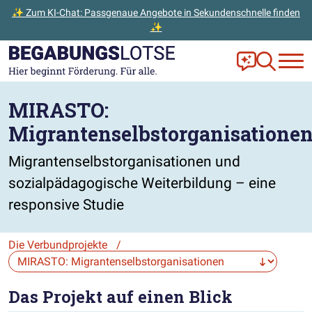
✨ Zum KI-Chat: Passgenaue Angebote in Sekundenschnelle finden
✨
Zum Hauptinhalt der Seite springen
Zur Startseite gehen
Frag Ella!
Zur Ange
MIRASTO:
Migrantenselbstorganisatione
Migrantenselbstorganisationen und
sozialpädagogische Weiterbildung – eine
responsive Studie
Die Verbundprojekte
/
Die Auswahl navigiert direkt zur gewählten Seite.
Das Projekt auf einen Blick