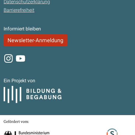
Datenschutzerklärung
Barrierefreiheit
Informiert bleiben
Newsletter-Anmeldung
Instagram
Youtube
Ein Projekt von
Bildung und Begabung
Gefördert von
Bundesministerium für Bildung, Familie, Senioren, Frauen und Jugend
Stifterverband