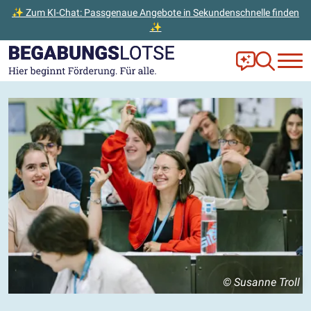
✨ Zum KI-Chat: Passgenaue Angebote in Sekundenschnelle finden
✨
Zum Hauptinhalt der Seite springen
Zur Startseite gehen
Frag Ella!
Zur Ange
© Susanne Troll