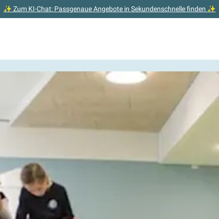
✨ Zum KI-Chat: Passgenaue Angebote in Sekundenschnelle finden ✨